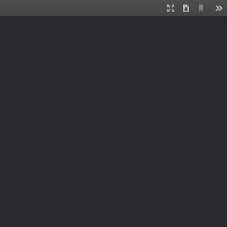
ด้
ด้
Current
Presentation Mode
Download
To
View